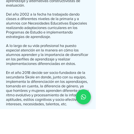
aprendizaje y alternativas constructivistas de
evaluación.
Del año 2002 a la fecha ha trabajado dando
clases a diferentes niveles de la primaria y a
alumnos con Necesidades Educativas Especiales
realizando adaptaciones curriculares en los
Programas de Estudio e implementando
estrategias de aprendizaje.
A lo largo de su vida profesional ha puesto
especial atención en la manera en cómo los
alumnos aprenden y la importancia de diversificar
en los perfiles de aprendizaje y realizar
implementaciones diferenciadas en éstos.
En el año 2018 decide ser socio-fundadora de la
secundaria Skole en donde, junto con su equipo,
implementa la diferenciación en los aprendizajes,
tomando en cuenta, la diferencia de género, ya
que hombres y mujeres aprenden diferente por su
ritmo evolutivo y procesamiento de la información,
aptitudes, estilos cognitivos y socio-afectivos,
intereses, necesidades, talentos, etc.
En Skole comprender y aceptar la existencia de
estas diferencias es aceptar y respetar a cada
alumno por su valor de ser único e irrepetible.